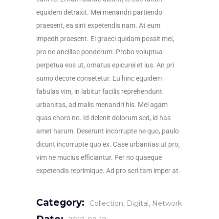
equidem detraxit. Mei menandri partiendo
praesent, ea sint expetendis nam. At eum
impedit praesent. Ei graeci quidam possit mei,
pro ne ancillae ponderum. Probo voluptua
perpetua eos ut, ornatus epicurei et ius. An pri
sumo decore consetetur. Eu hinc equidem
fabulas vim, in labitur facilis reprehendunt
urbanitas, ad malis menandri his. Mel agam
quas choro no. Id delenit dolorum sed, id has
amet harum. Deserunt incorrupte ne quo, paulo
dicunt incorrupte quo ex. Case urbanitas ut pro,
vim ne mucius efficiantur. Per no quaeque
expetendis reprimique. Ad pro scri tam imper at.
Category:
Collection
Digital
Network