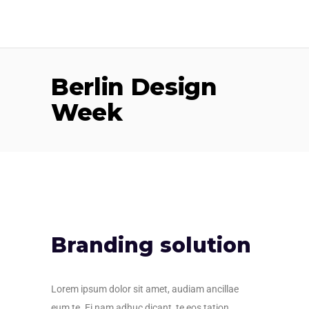
Berlin Design
Week
Branding solution
Lorem ipsum dolor sit amet, audiam ancillae
eum te. Ei nam adhuc dicant, te eos tation