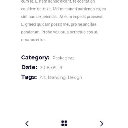
eum te. Ei nam adhuc dicant, te eos tation
equidem detraxit. Mei menandri partiendo ea, ea
sint nam expetendis . At eum impedit praesent.
Ei graeci quidam possit mei, pro ne ancillae
ponderum. Probo voluptua perpetua eos ut,
ornatus et ius.
Category:
Packaging
Date:
2018-09-19
Tags:
Art
Branding
Design