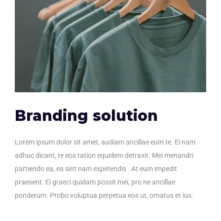
Branding solution
Lorem ipsum dolor sit amet, audiam ancillae eum te. Ei nam
adhuc dicant, te eos tation equidem detraxit. Mei menandri
partiendo ea, ea sint nam expetendis . At eum impedit
praesent. Ei graeci quidam possit mei, pro ne ancillae
ponderum. Probo voluptua perpetua eos ut, ornatus et ius.