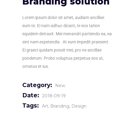
Branding solution
Lorem ipsum dolor sit amet, audiam ancillae
eum te. Ei nam adhuc dicant, te eos tation
equidem detraxit. Mei menandri partiendo ea, ea
sint nam expetendis . At eum impedit praesent.
Ei graeci quidam possit mei, pro ne ancillae
ponderum. Probo voluptua perpetua eos ut,
ornatus et ius.
Category:
New
Date:
2018-09-19
Tags:
Art
Branding
Design